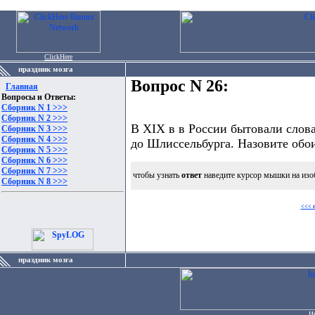
ClickHere
праздник мозга
Вопрос N 26:
Главная
Вопросы и Ответы:
Сборник N 1 >>>
Сборник N 2 >>>
В XIX в в России бытовали слова 
Сборник N 3 >>>
Сборник N 4 >>>
до Шлиссельбурга. Назовите обо
Сборник N 5 >>>
Сборник N 6 >>>
Сборник N 7 >>>
чтобы узнать
ответ
наведите курсор мышки на изо
Сборник N 8 >>>
<<< 
праздник мозга
И