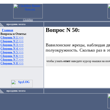
ClickHere
праздник мозга
Вопрос N 50:
Главная
Вопросы и Ответы:
Сборник N 1 >>>
Сборник N 2 >>>
Вавилонские жрецы, наблюдая дви
Сборник N 3 >>>
Сборник N 4 >>>
полуокружность. Сколько раз в 
Сборник N 5 >>>
Сборник N 6 >>>
Сборник N 7 >>>
чтобы узнать
ответ
наведите курсор мышки на изо
Сборник N 8 >>>
праздник мозга