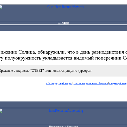
ClickHere
жение Солнца, обнаружили, что в день равноденствия он
эту полуокружность укладывается видимый поперечник С
бражение с надписью "ОТВЕТ" и он появится рядом с курсором.
<<< предыдущий вопрос
|
список вопросов этого сборника
|
следующий вопр
Интерреклама. Интернет