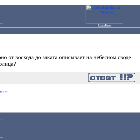
ClickHere
о от восхода до заката описывает на небесном своде
олнца?
ос >>>