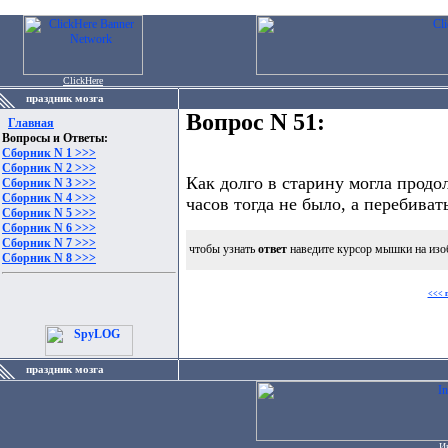
ClickHere
праздник мозга
Вопрос N 51:
Главная
Вопросы и Ответы:
Сборник N 1 >>>
Сборник N 2 >>>
Как долго в старину могла продо
Сборник N 3 >>>
Сборник N 4 >>>
часов тогда не было, а перебива
Сборник N 5 >>>
Сборник N 6 >>>
Сборник N 7 >>>
чтобы узнать
ответ
наведите курсор мышки на изо
Сборник N 8 >>>
<<< 
праздник мозга
И