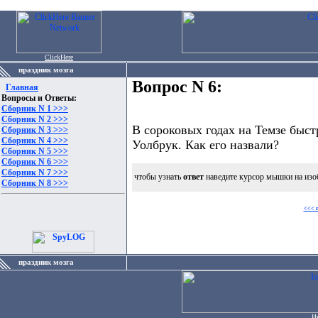
ClickHere
праздник мозга
Вопрос N 6:
Главная
Вопросы и Ответы:
Сборник N 1 >>>
Сборник N 2 >>>
В сороковых годах на Темзе быст
Сборник N 3 >>>
Сборник N 4 >>>
Уолбрук. Как его назвали?
Сборник N 5 >>>
Сборник N 6 >>>
Сборник N 7 >>>
чтобы узнать
ответ
наведите курсор мышки на изо
Сборник N 8 >>>
<<< 
праздник мозга
И