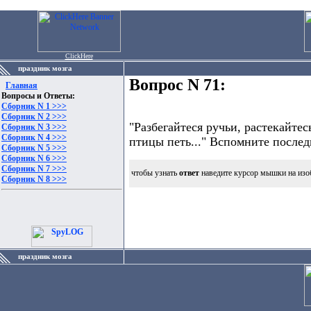
ClickHere
праздник мозга
Вопрос N 71:
Главная
Вопросы и Ответы:
Сборник N 1 >>>
Сборник N 2 >>>
"Разбегайтеся ручьи, растекайте
Сборник N 3 >>>
Сборник N 4 >>>
птицы петь..." Вспомните после
Сборник N 5 >>>
Сборник N 6 >>>
Сборник N 7 >>>
чтобы узнать
ответ
наведите курсор мышки на изо
Сборник N 8 >>>
праздник мозга