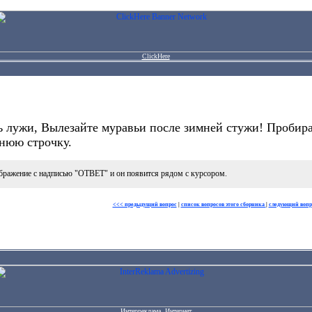
ClickHere
сь лужи, Вылезайте муравьи после зимней стужи! Пробир
днюю строчку.
бражение с надписью "ОТВЕТ" и он появится рядом с курсором.
<<< предыдущий вопрос
|
список вопросов этого сборника
|
следующий вопр
Интерреклама. Интернет