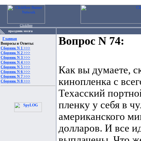
ClickHere
праздник мозга
Вопрос N 74:
Главная
Вопросы и Ответы:
Сборник N 1 >>>
Сборник N 2 >>>
Сборник N 3 >>>
Сборник N 4 >>>
Как вы думаете, с
Сборник N 5 >>>
Сборник N 6 >>>
Сборник N 7 >>>
кинопленка с все
Сборник N 8 >>>
Техасский портно
пленку у себя в чу
американского ми
долларов. И все ид
выплачены. Что же