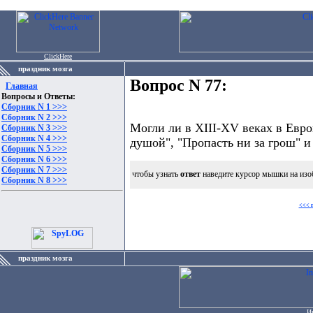
ClickHere
праздник мозга
Вопрос N 77:
Главная
Вопросы и Ответы:
Сборник N 1 >>>
Сборник N 2 >>>
Могли ли в XIII-XV веках в Евро
Сборник N 3 >>>
Сборник N 4 >>>
душой", "Пропасть ни за грош" 
Сборник N 5 >>>
Сборник N 6 >>>
Сборник N 7 >>>
чтобы узнать
ответ
наведите курсор мышки на изо
Сборник N 8 >>>
<<< 
праздник мозга
И