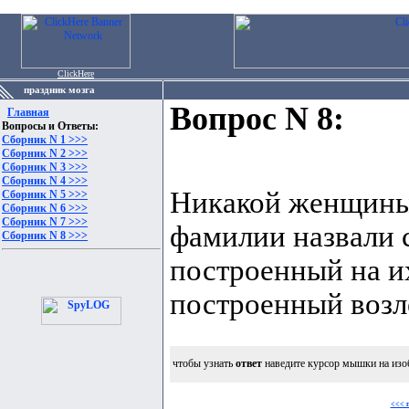
ClickHere
праздник мозга
Вопрос N 8:
Главная
Вопросы и Ответы:
Сборник N 1 >>>
Сборник N 2 >>>
Сборник N 3 >>>
Сборник N 4 >>>
Никакой женщины 
Сборник N 5 >>>
Сборник N 6 >>>
Сборник N 7 >>>
фамилии назвали с
Сборник N 8 >>>
построенный на их
построенный возле
чтобы узнать
ответ
наведите курсор мышки на изо
<<< 