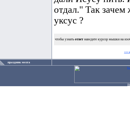
отдал." Так зачем
уксус ?
чтобы узнать
ответ
наведите курсор мышки на изо
<<< 
праздник мозга
И