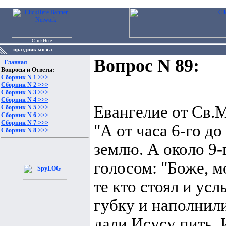
ClickHere
праздник мозга
Вопрос N 89:
Главная
Вопросы и Ответы:
Сборник N 1 >>>
Сборник N 2 >>>
Сборник N 3 >>>
Сборник N 4 >>>
Евангелие от Св.М
Сборник N 5 >>>
Сборник N 6 >>>
Сборник N 7 >>>
"А от часа 6-го до
Сборник N 8 >>>
землю. А около 9-
голосом: "Боже, м
те кто стоял и ус
губку и наполнили
дали Исусу пить.