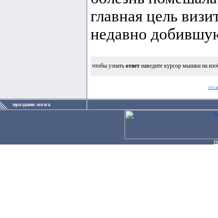
главная цель визи
недавно добившу
чтобы узнать
ответ
наведите курсор мышки на изо
<<< 
праздник мозга
И