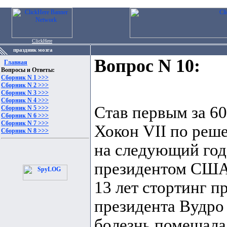
ClickHere
праздник мозга
Вопрос N 10:
Главная
Вопросы и Ответы:
Сборник N 1 >>>
Сборник N 2 >>>
Сборник N 3 >>>
Сборник N 4 >>>
Став первым за 60
Сборник N 5 >>>
Сборник N 6 >>>
Сборник N 7 >>>
Хокон VII по реш
Сборник N 8 >>>
на следующий год 
президентом США 
13 лет стортинг п
президента Вудро
болезнь помешала