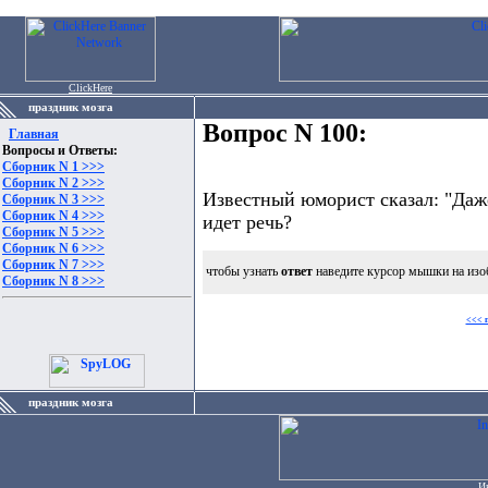
ClickHere
праздник мозга
Вопрос N 100:
Главная
Вопросы и Ответы:
Сборник N 1 >>>
Сборник N 2 >>>
Известный юморист сказал: "Даже
Сборник N 3 >>>
Сборник N 4 >>>
идет речь?
Сборник N 5 >>>
Сборник N 6 >>>
Сборник N 7 >>>
чтобы узнать
ответ
наведите курсор мышки на изо
Сборник N 8 >>>
<<< 
праздник мозга
И