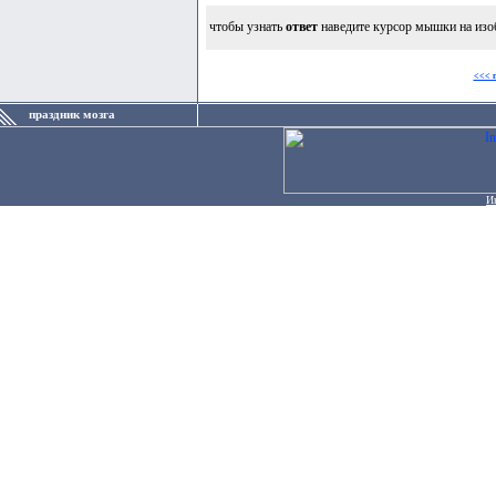
чтобы узнать
ответ
наведите курсор мышки на изо
<<< 
праздник мозга
И