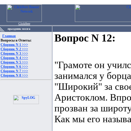
ClickHere
праздник мозга
Вопрос N 12:
Главная
Вопросы и Ответы:
Сборник N 1 >>>
Сборник N 2 >>>
Сборник N 3 >>>
Сборник N 4 >>>
"Грамоте он училс
Сборник N 5 >>>
Сборник N 6 >>>
Сборник N 7 >>>
занимался у борца
Сборник N 8 >>>
"Широкий" за свое
Аристоклом. Впроч
прозван за широту
Как мы его назыв