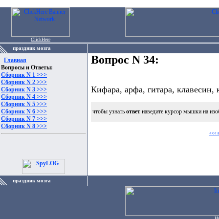
ClickHere
праздник мозга
Вопрос N 34:
Главная
Вопросы и Ответы:
Сборник N 1 >>>
Сборник N 2 >>>
Кифара, арфа, гитара, клавесин, 
Сборник N 3 >>>
Сборник N 4 >>>
Сборник N 5 >>>
Сборник N 6 >>>
чтобы узнать
ответ
наведите курсор мышки на изо
Сборник N 7 >>>
Сборник N 8 >>>
<<< 
праздник мозга
И