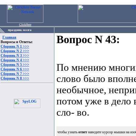
ClickHere
праздник мозга
Вопрос N 43:
Главная
Вопросы и Ответы:
Сборник N 1 >>>
Сборник N 2 >>>
Сборник N 3 >>>
Сборник N 4 >>>
По мнению многих
Сборник N 5 >>>
Сборник N 6 >>>
Сборник N 7 >>>
слово было вполн
Сборник N 8 >>>
необычное, неприв
потом уже в дело 
сло- во.
чтобы узнать
ответ
наведите курсор мышки на изо