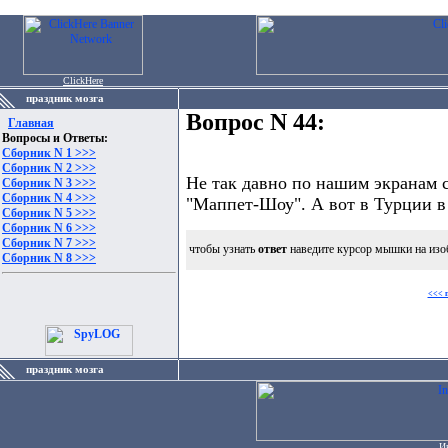
ClickHere
праздник мозга
Вопрос N 44:
Главная
Вопросы и Ответы:
Сборник N 1 >>>
Сборник N 2 >>>
Не так давно по нашим экранам с
Сборник N 3 >>>
Сборник N 4 >>>
"Маппет-Шоу". А вот в Турции в
Сборник N 5 >>>
Сборник N 6 >>>
Сборник N 7 >>>
чтобы узнать
ответ
наведите курсор мышки на изо
Сборник N 8 >>>
<<< 
праздник мозга
И