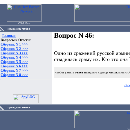
ClickHere
праздник мозга
Вопрос N 46:
Главная
Вопросы и Ответы:
Сборник N 1 >>>
Сборник N 2 >>>
Одно из сражений русской армии 
Сборник N 3 >>>
Сборник N 4 >>>
стыдилась сраму их. Кто это она 
Сборник N 5 >>>
Сборник N 6 >>>
Сборник N 7 >>>
чтобы узнать
ответ
наведите курсор мышки на изо
Сборник N 8 >>>
<<< 
праздник мозга
И