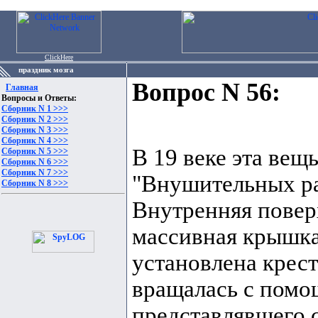
ClickHere
праздник мозга
Вопрос N 56:
Главная
Вопросы и Ответы:
Сборник N 1 >>>
Сборник N 2 >>>
Сборник N 3 >>>
Сборник N 4 >>>
В 19 веке эта ве
Сборник N 5 >>>
Сборник N 6 >>>
Сборник N 7 >>>
"Внушительных ра
Сборник N 8 >>>
Внутренняя повер
массивная крышка,
установлена крест
вращалась с помо
представлявшего с