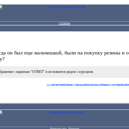
ClickHere
гда он был еще мальчишкой, были на покупку резины и о
у?
бражение с надписью "ОТВЕТ" и он появится рядом с курсором.
<<< предыдущий вопрос
|
список вопросов этого сборника
|
следующий вопр
Интерреклама. Интернет