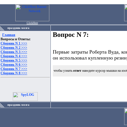
ClickHere
праздник мозга
Вопрос N 7:
Главная
Вопросы и Ответы:
Сборник N 1 >>>
Сборник N 2 >>>
Первые затраты Роберта Вуда, ко
Сборник N 3 >>>
Сборник N 4 >>>
он использовал купленную резин
Сборник N 5 >>>
Сборник N 6 >>>
Сборник N 7 >>>
чтобы узнать
ответ
наведите курсор мышки на изо
Сборник N 8 >>>
праздник мозга