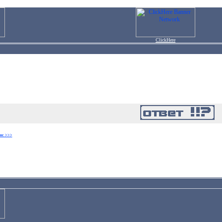
ClickHere
ос >>>