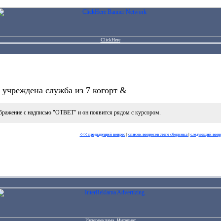
ClickHere
учреждена служба из 7 когорт &
бражение с надписью "ОТВЕТ" и он появится рядом с курсором.
<<< предыдущий вопрос
|
список вопросов этого сборника
|
следующий вопр
Интерреклама. Интернет