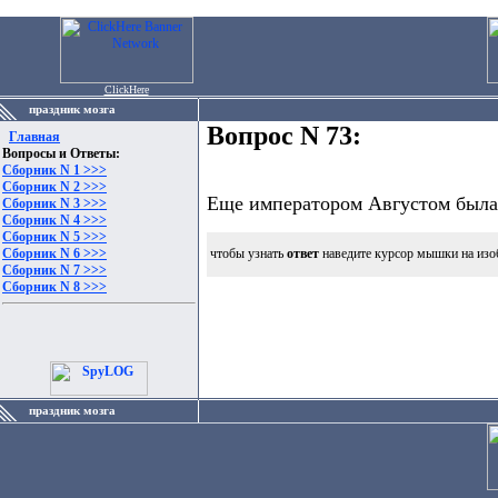
ClickHere
праздник мозга
Вопрос N 73:
Главная
Вопросы и Ответы:
Сборник N 1 >>>
Сборник N 2 >>>
Еще императором Августом была 
Сборник N 3 >>>
Сборник N 4 >>>
Сборник N 5 >>>
Сборник N 6 >>>
чтобы узнать
ответ
наведите курсор мышки на изо
Сборник N 7 >>>
Сборник N 8 >>>
праздник мозга