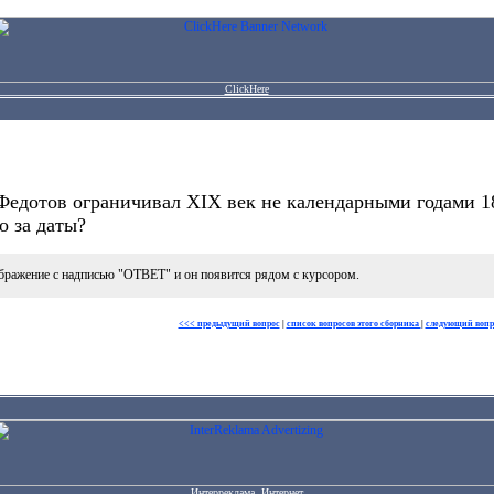
ClickHere
едотов ограничивал XIX век не календарными годами 180
о за даты?
бражение с надписью "ОТВЕТ" и он появится рядом с курсором.
<<< предыдущий вопрос
|
список вопросов этого сборника
|
следующий вопр
Интерреклама. Интернет