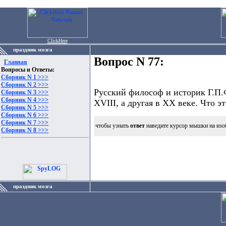
ClickHere
праздник мозга
Вопрос N 77:
Главная
Вопросы и Ответы:
Сборник N 1 >>>
Сборник N 2 >>>
Русский философ и историк Г.П.Ф
Сборник N 3 >>>
Сборник N 4 >>>
XVIII, а другая в XX веке. Что эт
Сборник N 5 >>>
Сборник N 6 >>>
Сборник N 7 >>>
чтобы узнать
ответ
наведите курсор мышки на изо
Сборник N 8 >>>
праздник мозга