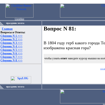
ClickHere
праздник мозга
Вопрос N 81:
Главная
Вопросы и Ответы:
Сборник N 1 >>>
Сборник N 2 >>>
В 1804 году герб какого города 
Сборник N 3 >>>
Сборник N 4 >>>
изображена красная гора?
Сборник N 5 >>>
Сборник N 6 >>>
Сборник N 7 >>>
чтобы узнать
ответ
наведите курсор мышки на изо
Сборник N 8 >>>
<<< 
праздник мозга
И