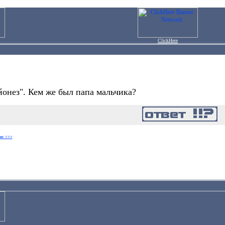
ClickHere
йонез". Кем же был папа мальчика?
ос >>>