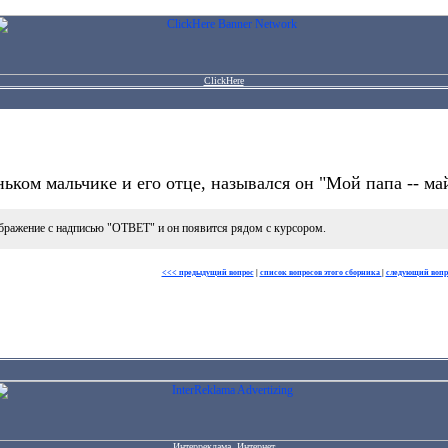
ClickHere
ньком мальчике и его отце, назывался он "Мой папа -- ма
бражение с надписью "ОТВЕТ" и он появится рядом с курсором.
<<< предыдущий вопрос
|
список вопросов этого сборника
|
следующий вопр
Интерреклама. Интернет