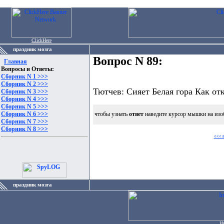
ClickHere
праздник мозга
Вопрос N 89:
Главная
Вопросы и Ответы:
Сборник N 1 >>>
Сборник N 2 >>>
Тютчев: Сияет Белая гора Как отк
Сборник N 3 >>>
Сборник N 4 >>>
Сборник N 5 >>>
Сборник N 6 >>>
чтобы узнать
ответ
наведите курсор мышки на изо
Сборник N 7 >>>
Сборник N 8 >>>
<<< 
праздник мозга
И