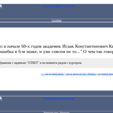
ClickHere
то в начале 60-х годов академик Исаак Константинович 
ошибка в 6-м знаке, и уже совсем не то..." О чем так гов
бражение с надписью "ОТВЕТ" и он появится рядом с курсором.
<<< предыдущий вопрос
|
список вопросов этого сборника
|
следующий вопр
Интерреклама. Интернет