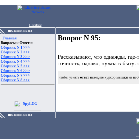
ClickHere
праздник мозга
Вопрос N 95:
Главная
Вопросы и Ответы:
Сборник N 1 >>>
Сборник N 2 >>>
Рассказывают, что однажды, где-
Сборник N 3 >>>
Сборник N 4 >>>
точность, однако, нужна в быту: 
Сборник N 5 >>>
Сборник N 6 >>>
Сборник N 7 >>>
чтобы узнать
ответ
наведите курсор мышки на изо
Сборник N 8 >>>
праздник мозга