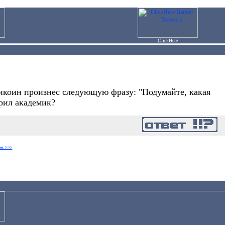
ClickHere
Кикоин произнес следующую фразу: "Подумайте, какая
орил академик?
ос >>>