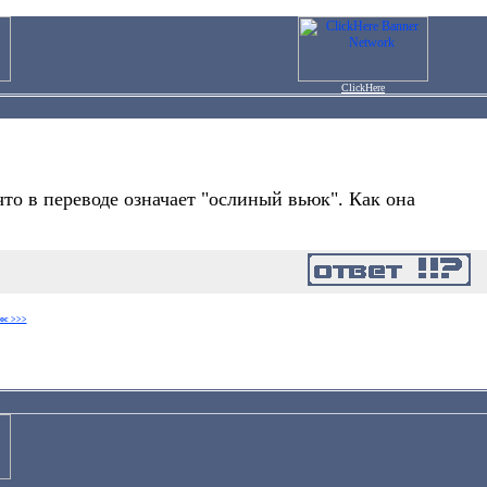
ClickHere
то в переводе означает "ослиный вьюк". Как она
ос >>>