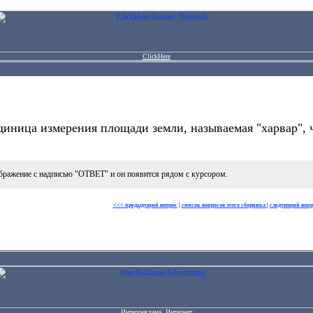
ClickHere
иница измерения площади земли, называемая "харвар", ч
бражение с надписью "ОТВЕТ" и он появится рядом с курсором.
<<< предыдущий вопрос
|
список вопросов этого сборника
|
следующий вопр
Интерреклама. Интернет