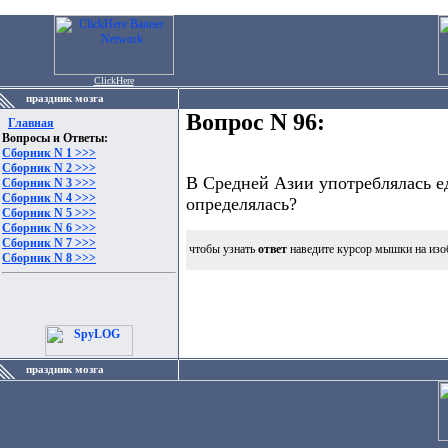
ClickHere
праздник мозга
Вопрос N 96:
Главная
Вопросы и Ответы:
Сборник N 1 >>>
Сборник N 2 >>>
В Средней Азии употреблялась ед
Сборник N 3 >>>
Сборник N 4 >>>
определялась?
Сборник N 5 >>>
Сборник N 6 >>>
Сборник N 7 >>>
чтобы узнать
ответ
наведите курсор мышки на изо
Сборник N 8 >>>
праздник мозга