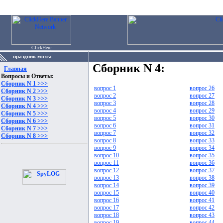
ClickHere
праздник мозга
Сборник N 4:
Главная
Вопросы и Ответы:
Сборник N 1 >>>
вопрос 1
вопрос 26
Сборник N 2 >>>
вопрос 2
вопрос 27
Сборник N 3 >>>
вопрос 3
вопрос 28
Сборник N 4 >>>
вопрос 4
вопрос 29
Сборник N 5 >>>
вопрос 5
вопрос 30
Сборник N 6 >>>
вопрос 6
вопрос 31
Сборник N 7 >>>
вопрос 7
вопрос 32
Сборник N 8 >>>
вопрос 8
вопрос 33
вопрос 9
вопрос 34
вопрос 10
вопрос 35
вопрос 11
вопрос 36
вопрос 12
вопрос 37
вопрос 13
вопрос 38
вопрос 14
вопрос 39
вопрос 15
вопрос 40
вопрос 16
вопрос 41
вопрос 17
вопрос 42
вопрос 18
вопрос 43
вопрос 19
вопрос 44