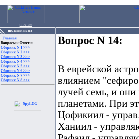
ClickHere
праздник мозга
Вопрос N 14:
Главная
Вопросы и Ответы:
Сборник N 1 >>>
Сборник N 2 >>>
Сборник N 3 >>>
Сборник N 4 >>>
В еврейской астро
Сборник N 5 >>>
Сборник N 6 >>>
Сборник N 7 >>>
влиянием "сефиро
Сборник N 8 >>>
лучей семь, и он
планетами. При э
Цофикиил - упра
Ханиил - управл
Рафаил - управл