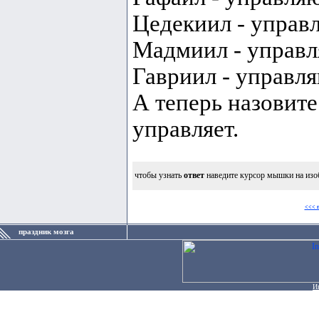
Цедекиил - упра
Мадмиил - управ
Гавриил - управл
А теперь назовите
управляет.
чтобы узнать
ответ
наведите курсор мышки на изо
<<< 
праздник мозга
И