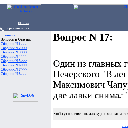
ClickHere
праздник мозга
Вопрос N 17:
Главная
Вопросы и Ответы:
Сборник N 1 >>>
Сборник N 2 >>>
Сборник N 3 >>>
Сборник N 4 >>>
Один из главных 
Сборник N 5 >>>
Сборник N 6 >>>
Сборник N 7 >>>
Печерского "В лес
Сборник N 8 >>>
Максимович Чапури
две лавки снимал"
чтобы узнать
ответ
наведите курсор мышки на изо
<<< 