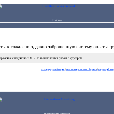
ClickHere
ть, к сожалению, давно заброшенную систему оплаты тр
бражение с надписью "ОТВЕТ" и он появится рядом с курсором.
<<< предыдущий вопрос
|
список вопросов этого сборника
|
следующий вопр
Интерреклама. Интернет