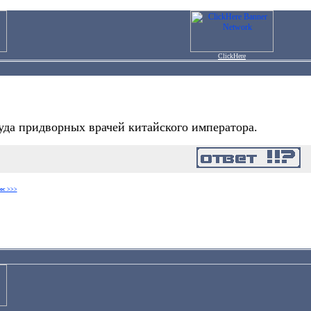
ClickHere
уда придворных врачей китайского императора.
ос >>>