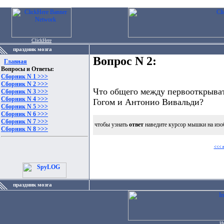
ClickHere
праздник мозга
Вопрос N 2:
Главная
Вопросы и Ответы:
Сборник N 1 >>>
Сборник N 2 >>>
Что общего между первооткрыва
Сборник N 3 >>>
Сборник N 4 >>>
Гогом и Антонио Вивальди?
Сборник N 5 >>>
Сборник N 6 >>>
Сборник N 7 >>>
чтобы узнать
ответ
наведите курсор мышки на изо
Сборник N 8 >>>
<<< 
праздник мозга
И