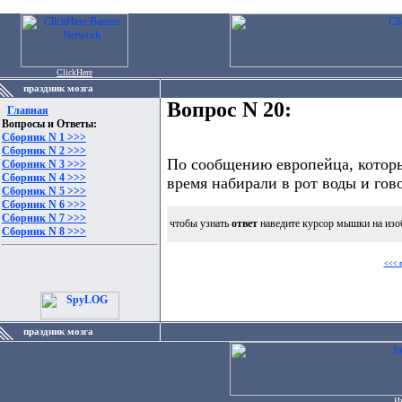
ClickHere
праздник мозга
Вопрос N 20:
Главная
Вопросы и Ответы:
Сборник N 1 >>>
Сборник N 2 >>>
По сообщению европейца, которы
Сборник N 3 >>>
Сборник N 4 >>>
время набирали в рот воды и гово
Сборник N 5 >>>
Сборник N 6 >>>
Сборник N 7 >>>
чтобы узнать
ответ
наведите курсор мышки на изо
Сборник N 8 >>>
<<< 
праздник мозга
И