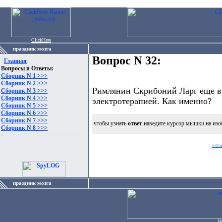
ClickHere
праздник мозга
Вопрос N 32:
Главная
Вопросы и Ответы:
Сборник N 1 >>>
Сборник N 2 >>>
Римлянин Скрибоний Ларг еще в 
Сборник N 3 >>>
Сборник N 4 >>>
электротерапией. Как именно?
Сборник N 5 >>>
Сборник N 6 >>>
Сборник N 7 >>>
чтобы узнать
ответ
наведите курсор мышки на изо
Сборник N 8 >>>
<<< 
праздник мозга
И