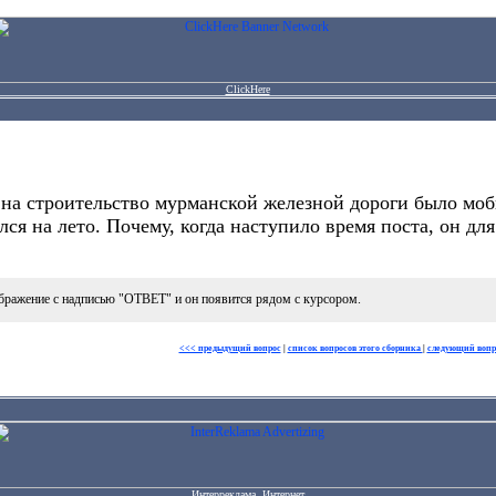
ClickHere
на строительство мурманской железной дороги было моб
лся на лето. Почему, когда наступило время поста, он д
бражение с надписью "ОТВЕТ" и он появится рядом с курсором.
<<< предыдущий вопрос
|
список вопросов этого сборника
|
следующий вопр
Интерреклама. Интернет