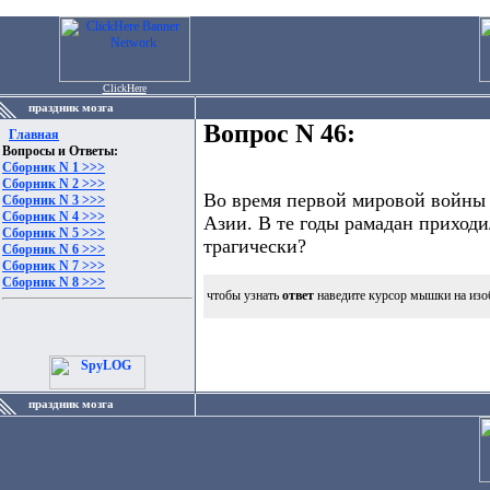
ClickHere
праздник мозга
Вопрос N 46:
Главная
Вопросы и Ответы:
Сборник N 1 >>>
Сборник N 2 >>>
Во время первой мировой войны 
Сборник N 3 >>>
Сборник N 4 >>>
Азии. В те годы рамадан приходи
Сборник N 5 >>>
трагически?
Сборник N 6 >>>
Сборник N 7 >>>
Сборник N 8 >>>
чтобы узнать
ответ
наведите курсор мышки на изо
праздник мозга