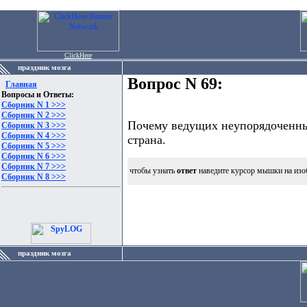
ClickHere
праздник мозга
Вопрос N 69:
Главная
Вопросы и Ответы:
Сборник N 1 >>>
Сборник N 2 >>>
Почему ведущих неупорядоченный
Сборник N 3 >>>
Сборник N 4 >>>
страна.
Сборник N 5 >>>
Сборник N 6 >>>
Сборник N 7 >>>
чтобы узнать
ответ
наведите курсор мышки на изо
Сборник N 8 >>>
праздник мозга