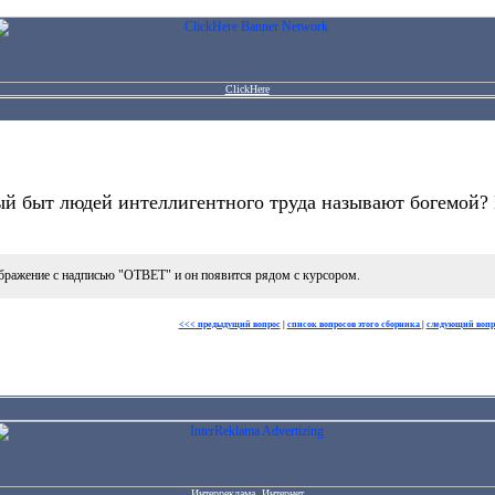
ClickHere
 быт людей интеллигентного труда называют богемой? В
бражение с надписью "ОТВЕТ" и он появится рядом с курсором.
<<< предыдущий вопрос
|
список вопросов этого сборника
|
следующий вопр
Интерреклама. Интернет