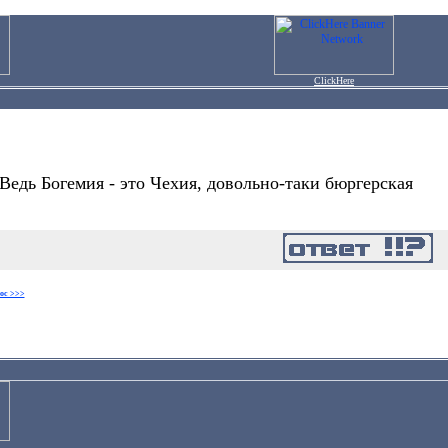
ClickHere
едь Богемия - это Чехия, довольно-таки бюргерская
ос >>>