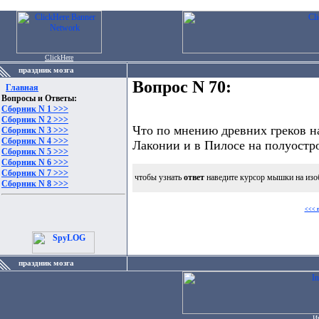
ClickHere
праздник мозга
Вопрос N 70:
Главная
Вопросы и Ответы:
Сборник N 1 >>>
Сборник N 2 >>>
Что по мнению древних греков на
Сборник N 3 >>>
Сборник N 4 >>>
Лаконии и в Пилосе на полуостр
Сборник N 5 >>>
Сборник N 6 >>>
Сборник N 7 >>>
чтобы узнать
ответ
наведите курсор мышки на изо
Сборник N 8 >>>
<<< 
праздник мозга
И