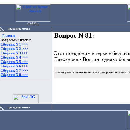
ClickHere
праздник мозга
Вопрос N 81:
Главная
Вопросы и Ответы:
Сборник N 1 >>>
Сборник N 2 >>>
Этот псевдоним впервые был исп
Сборник N 3 >>>
Сборник N 4 >>>
Плеханова - Волгин, однако боль
Сборник N 5 >>>
Сборник N 6 >>>
Сборник N 7 >>>
чтобы узнать
ответ
наведите курсор мышки на изо
Сборник N 8 >>>
праздник мозга