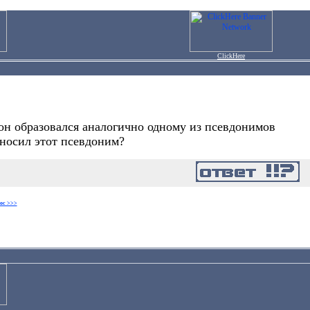
ClickHere
 он образовался аналогично одному из псевдонимов
 носил этот псевдоним?
ос >>>