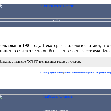
ClickHere
ользован в 1901 году. Некоторые филологи считают, что
шинство считают, что он был взят в честь расстрела. Кто
бражение с надписью "ОТВЕТ" и он появится рядом с курсором.
<<< предыдущий вопрос
|
список вопросов этого сборника
|
следующий вопр
Интерреклама. Интернет