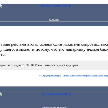
ClickHere
 годы реклама этого, однако один искатель сокровищ во
учшего, а может и потому, что его напарнику нельзя бы
то.
бражение с надписью "ОТВЕТ" и он появится рядом с курсором.
<<< предыдущий вопрос
|
список вопросов этого сборника
|
следующий вопр
Интерреклама. Интернет