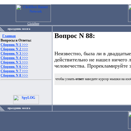
ClickHere
праздник мозга
Вопрос N 88:
Главная
Вопросы и Ответы:
Сборник N 1 >>>
Сборник N 2 >>>
Неизвестно, была ли в двадцатые
Сборник N 3 >>>
Сборник N 4 >>>
действительно не нашел ничего л
Сборник N 5 >>>
человечества. Прорекламируйте э
Сборник N 6 >>>
Сборник N 7 >>>
Сборник N 8 >>>
чтобы узнать
ответ
наведите курсор мышки на изо
праздник мозга