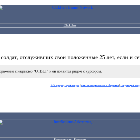
ClickHere
 солдат, отслуживших свои положенные 25 лет, если и сей
бражение с надписью "ОТВЕТ" и он появится рядом с курсором.
<<< предыдущий вопрос
|
список вопросов этого сборника
|
следующий вопр
Интерреклама. Интернет