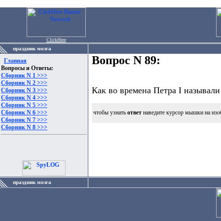
ClickHere
праздник мозга
Вопрос N 89:
Главная
Вопросы и Ответы:
Сборник N 1 >>>
Сборник N 2 >>>
Как во времена Петра I называли
Сборник N 3 >>>
Сборник N 4 >>>
Сборник N 5 >>>
Сборник N 6 >>>
чтобы узнать
ответ
наведите курсор мышки на изо
Сборник N 7 >>>
Сборник N 8 >>>
праздник мозга