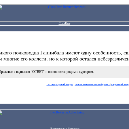
ClickHere
икого полководца Ганнибала имеют одну особенность, св
 многие его коллеги, но к которой остался небезразличе
бражение с надписью "ОТВЕТ" и он появится рядом с курсором.
<<< предыдущий вопрос
|
список вопросов этого сборника
|
следующий вопр
Интерреклама. Интернет