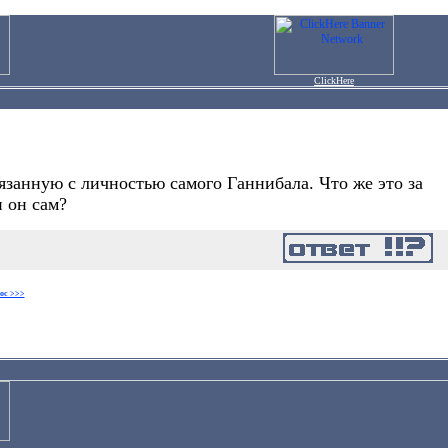
ClickHere
язанную с личностью самого Ганнибала. Что же это за
н он сам?
ос >>>