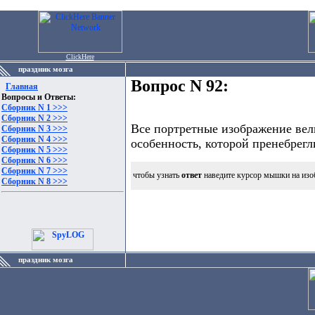
ClickHere
праздник мозга
Вопрос N 92:
Главная
Вопросы и Ответы:
Сборник N 1 >>>
Сборник N 2 >>>
Все портретные изображение вел
Сборник N 3 >>>
Сборник N 4 >>>
особенность, которой пренебрегли
Сборник N 5 >>>
Сборник N 6 >>>
Сборник N 7 >>>
чтобы узнать
ответ
наведите курсор мышки на изо
Сборник N 8 >>>
праздник мозга