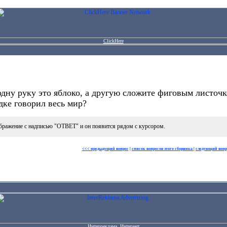
ClickHere
дну руку это яблоко, а другую сложите фиговым листочк
дке говорил весь мир?
бражение с надписью "ОТВЕТ" и он появится рядом с курсором.
<<< предыдущий вопрос
|
список вопросов этого сборника
|
следующий вопр
Интерреклама. Интернет