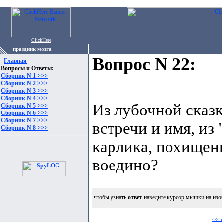
ClickHere
праздник мозга
Вопрос N 22:
Главная
Вопросы и Ответы:
Сборник N 1 >>>
Сборник N 2 >>>
Сборник N 3 >>>
Сборник N 4 >>>
Из лубочной сказк
Сборник N 5 >>>
Сборник N 6 >>>
Сборник N 7 >>>
встречи и имя, из
Сборник N 8 >>>
карлика, похищени
воедино?
чтобы узнать
ответ
наведите курсор мышки на изо
<<< 