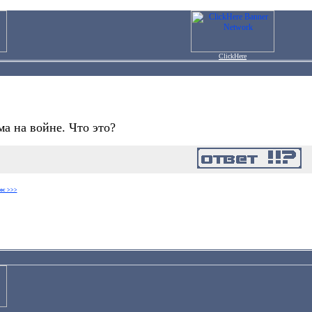
ClickHere
а на войне. Что это?
ос >>>