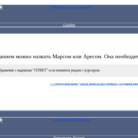
ClickHere
анием можно назвать Марсом или Аресом. Она необходим
бражение с надписью "ОТВЕТ" и он появится рядом с курсором.
<<< предыдущий вопрос
|
список вопросов этого сборника
|
следующий вопр
Интерреклама. Интернет