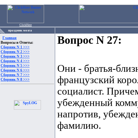
ClickHere
праздник мозга
Вопрос N 27:
Главная
Вопросы и Ответы:
Сборник N 1 >>>
Сборник N 2 >>>
Сборник N 3 >>>
Сборник N 4 >>>
Они - братья-близ
Сборник N 5 >>>
Сборник N 6 >>>
Сборник N 7 >>>
французский корол
Сборник N 8 >>>
социалист. Причем
убежденный комму
напротив, убежде
фамилию.