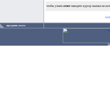
чтобы узнать
ответ
наведите курсор мышки на изо
<<< 
праздник мозга
И