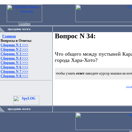
ClickHere
праздник мозга
Вопрос N 34:
Главная
Вопросы и Ответы:
Сборник N 1 >>>
Сборник N 2 >>>
Что общего между пустыней Кара
Сборник N 3 >>>
Сборник N 4 >>>
города Хара-Хото?
Сборник N 5 >>>
Сборник N 6 >>>
Сборник N 7 >>>
чтобы узнать
ответ
наведите курсор мышки на изо
Сборник N 8 >>>
<<< 
праздник мозга
И