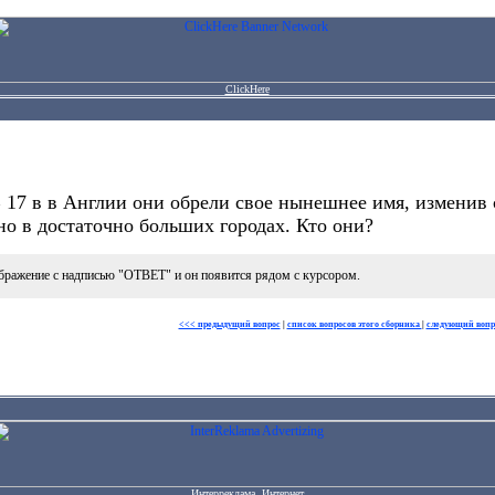
ClickHere
 17 в в Англии они обрели свое нынешнее имя, изменив
о в достаточно больших городах. Кто они?
бражение с надписью "ОТВЕТ" и он появится рядом с курсором.
<<< предыдущий вопрос
|
список вопросов этого сборника
|
следующий вопр
Интерреклама. Интернет