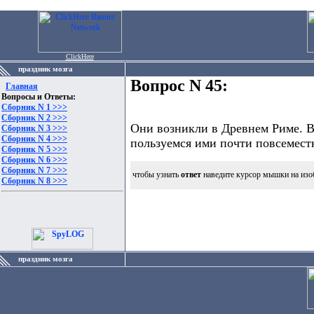
ClickHere
праздник мозга
Вопрос N 45:
Главная
Вопросы и Ответы:
Сборник N 1 >>>
Сборник N 2 >>>
Они возникли в Древнем Риме. В
Сборник N 3 >>>
Сборник N 4 >>>
пользуемся ими почти повсеместн
Сборник N 5 >>>
Сборник N 6 >>>
Сборник N 7 >>>
чтобы узнать
ответ
наведите курсор мышки на изо
Сборник N 8 >>>
праздник мозга