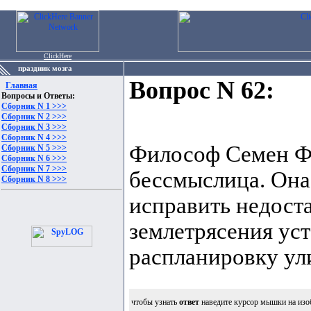
ClickHere
праздник мозга
Вопрос N 62:
Главная
Вопросы и Ответы:
Сборник N 1 >>>
Сборник N 2 >>>
Сборник N 3 >>>
Сборник N 4 >>>
Философ Семен Фр
Сборник N 5 >>>
Сборник N 6 >>>
Сборник N 7 >>>
бессмыслица. Она
Сборник N 8 >>>
исправить недост
землетрясения ус
распланировку ули
чтобы узнать
ответ
наведите курсор мышки на изо