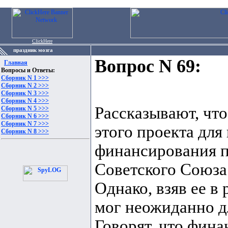
ClickHere
праздник мозга
Вопрос N 69:
Главная
Вопросы и Ответы:
Сборник N 1 >>>
Сборник N 2 >>>
Сборник N 3 >>>
Сборник N 4 >>>
Рассказывают, что
Сборник N 5 >>>
Сборник N 6 >>>
Сборник N 7 >>>
этого проекта дл
Сборник N 8 >>>
финансирования п
Советского Союза
Однако, взяв ее в
мог неожиданно дл
Говорят, что фин