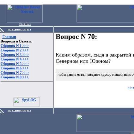
ClickHere
праздник мозга
Вопрос N 70:
Главная
Вопросы и Ответы:
Сборник N 1 >>>
Сборник N 2 >>>
Каким образом, сидя в закрытой 
Сборник N 3 >>>
Сборник N 4 >>>
Северном или Южном?
Сборник N 5 >>>
Сборник N 6 >>>
Сборник N 7 >>>
чтобы узнать
ответ
наведите курсор мышки на изо
Сборник N 8 >>>
<<< 
праздник мозга
И