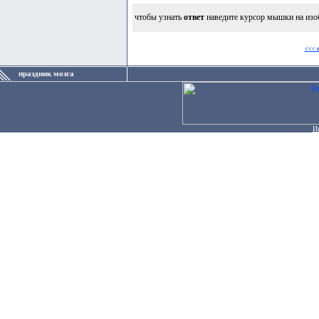
чтобы узнать
ответ
наведите курсор мышки на изо
<<< 
праздник мозга
И