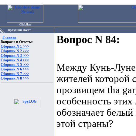
ClickHere
праздник мозга
Вопрос N 84:
Главная
Вопросы и Ответы:
Сборник N 1 >>>
Сборник N 2 >>>
Сборник N 3 >>>
Сборник N 4 >>>
Между Кунь-Лунем
Сборник N 5 >>>
Сборник N 6 >>>
Сборник N 7 >>>
жителей которой 
Сборник N 8 >>>
прозвищем tha ga
особенность этих 
обозначает белый 
этой страны?