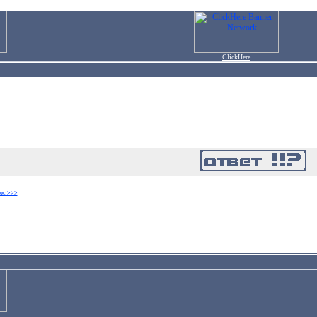
ClickHere
ос >>>