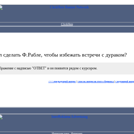
ClickHere
л сделать Ф.Рабле, чтобы избежать встречи с дураком?
бражение с надписью "ОТВЕТ" и он появится рядом с курсором.
<<< предыдущий вопрос
|
список вопросов этого сборника
|
следующий вопр
Интерреклама. Интернет